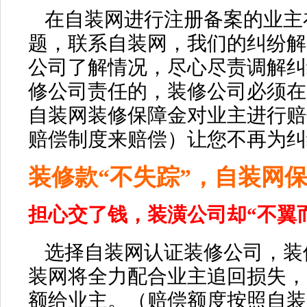
在
自装
网进行注册备案的业主
题，联系
自装
网，我们的纠纷解
公司了解情况，尽心尽责调解纠
修公司责任的，装修公司必须在
自装
网装修保障金对业主进行赔
赔偿制度来赔偿
）让您不再为纠
装修款“不失踪”，
自装网
担心交了钱，装潢公司却“不翼
选择
自装
网
认证
装修公司，装
装网
将全力配合业主追回损失，
额给业主。（
赔偿额度按照自装